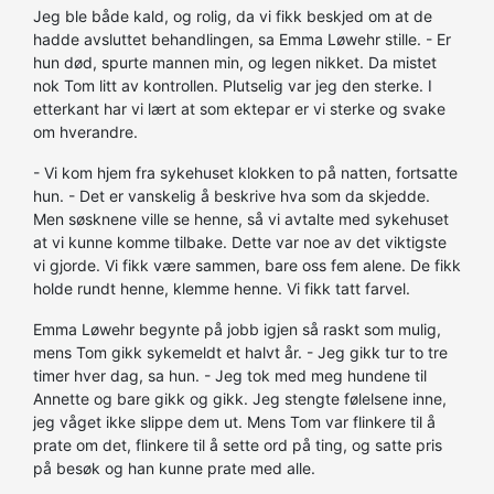
Jeg ble både kald, og rolig, da vi fikk beskjed om at de
hadde avsluttet behandlingen, sa Emma Løwehr stille. - Er
hun død, spurte mannen min, og legen nikket. Da mistet
nok Tom litt av kontrollen. Plutselig var jeg den sterke. I
etterkant har vi lært at som ektepar er vi sterke og svake
om hverandre.
- Vi kom hjem fra sykehuset klokken to på natten, fortsatte
hun. - Det er vanskelig å beskrive hva som da skjedde.
Men søsknene ville se henne, så vi avtalte med sykehuset
at vi kunne komme tilbake. Dette var noe av det viktigste
vi gjorde. Vi fikk være sammen, bare oss fem alene. De fikk
holde rundt henne, klemme henne. Vi fikk tatt farvel.
Emma Løwehr begynte på jobb igjen så raskt som mulig,
mens Tom gikk sykemeldt et halvt år. - Jeg gikk tur to tre
timer hver dag, sa hun. - Jeg tok med meg hundene til
Annette og bare gikk og gikk. Jeg stengte følelsene inne,
jeg våget ikke slippe dem ut. Mens Tom var flinkere til å
prate om det, flinkere til å sette ord på ting, og satte pris
på besøk og han kunne prate med alle.