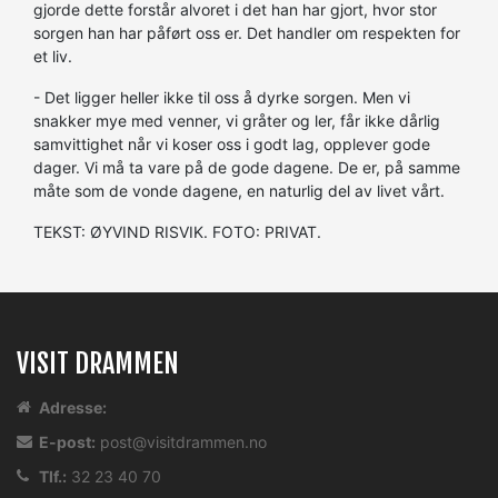
gjorde dette forstår alvoret i det han har gjort, hvor stor
sorgen han har påført oss er. Det handler om respekten for
et liv.
- Det ligger heller ikke til oss å dyrke sorgen. Men vi
snakker mye med venner, vi gråter og ler, får ikke dårlig
samvittighet når vi koser oss i godt lag, opplever gode
dager. Vi må ta vare på de gode dagene. De er, på samme
måte som de vonde dagene, en naturlig del av livet vårt.
TEKST: ØYVIND RISVIK. FOTO: PRIVAT.
VISIT DRAMMEN
Adresse:
E-post:
post@visitdrammen.no
Tlf.:
32 23 40 70