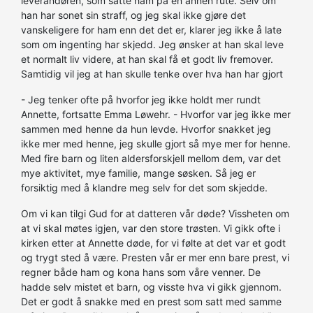
leverandøren, som satte ham på en annen rute. Selv om
han har sonet sin straff, og jeg skal ikke gjøre det
vanskeligere for ham enn det det er, klarer jeg ikke å late
som om ingenting har skjedd. Jeg ønsker at han skal leve
et normalt liv videre, at han skal få et godt liv fremover.
Samtidig vil jeg at han skulle tenke over hva han har gjort
- Jeg tenker ofte på hvorfor jeg ikke holdt mer rundt
Annette, fortsatte Emma Løwehr. - Hvorfor var jeg ikke mer
sammen med henne da hun levde. Hvorfor snakket jeg
ikke mer med henne, jeg skulle gjort så mye mer for henne.
Med fire barn og liten aldersforskjell mellom dem, var det
mye aktivitet, mye familie, mange søsken. Så jeg er
forsiktig med å klandre meg selv for det som skjedde.
Om vi kan tilgi Gud for at datteren vår døde? Vissheten om
at vi skal møtes igjen, var den store trøsten. Vi gikk ofte i
kirken etter at Annette døde, for vi følte at det var et godt
og trygt sted å være. Presten vår er mer enn bare prest, vi
regner både ham og kona hans som våre venner. De
hadde selv mistet et barn, og visste hva vi gikk gjennom.
Det er godt å snakke med en prest som satt med samme