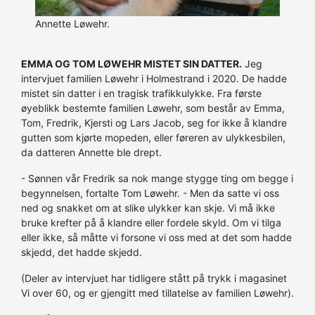
Annette Løwehr.
EMMA OG TOM LØWEHR MISTET SIN DATTER.
Jeg
intervjuet familien Løwehr i Holmestrand i 2020. De hadde
mistet sin datter i en tragisk trafikkulykke. Fra første
øyeblikk bestemte familien Løwehr, som består av Emma,
Tom, Fredrik, Kjersti og Lars Jacob, seg for ikke å klandre
gutten som kjørte mopeden, eller føreren av ulykkesbilen,
da datteren Annette ble drept.
- Sønnen vår Fredrik sa nok mange stygge ting om begge i
begynnelsen, fortalte Tom Løwehr. - Men da satte vi oss
ned og snakket om at slike ulykker kan skje. Vi må ikke
bruke krefter på å klandre eller fordele skyld. Om vi tilga
eller ikke, så måtte vi forsone vi oss med at det som hadde
skjedd, det hadde skjedd.
(Deler av intervjuet har tidligere stått på trykk i magasinet
Vi over 60, og er gjengitt med tillatelse av familien Løwehr).