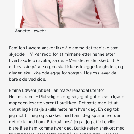
Annette Løwehr.
Familien Løwehr ønsker ikke å glemme det tragiske som
skjedde. - Vi var redd for at minnene etter henne etter
hvert skulle bli svake, sa de. – Men det er de ikke blitt. Vi
er bevisste på at sorgen skal ikke ødelegge for gleden, og
gleden skal ikke ødelegge for sorgen. Hos oss lever de
bare side ved side.
Emma Løwehr jobbet i en matvarehandel utenfor
Holmestrand. - Plutselig en dag så jeg at gutten som kjørte
mopeden leverte varer til butikken. Det satte meg litt ut,
det at jeg kanskje skulle møte ham hver dag. En dag tok
jeg mot til meg og snakket med ham. Jeg spurte hvordan
det gikk med ham. Etterpå innså jeg at jeg at ikke ville
klare å se ham komme hver dag. Butikksjefen snakket med