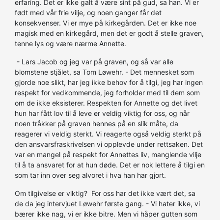
erfaring. Det er ikke galt å være sint på gud, sa han. Vi er
født med vår frie vilje, og noen ganger får det
konsekvenser. Vi er mye på kirkegården. Det er ikke noe
magisk med en kirkegård, men det er godt å stelle graven,
tenne lys og være nærme Annette.
- Lars Jacob og jeg var på graven, og så var alle
blomstene stjålet, sa Tom Løwehr. - Det mennesket som
gjorde noe slikt, har jeg ikke behov for å tilgi, jeg har ingen
respekt for vedkommende, jeg forholder med til dem som
om de ikke eksisterer. Respekten for Annette og det livet
hun har fått lov til å leve er veldig viktig for oss, og når
noen tråkker på graven hennes på en slik måte, da
reagerer vi veldig sterkt. Vi reagerte også veldig sterkt på
den ansvarsfraskrivelsen vi opplevde under rettsaken. Det
var en mangel på respekt for Annettes liv, manglende vilje
til å ta ansvaret for at hun døde. Det er nok lettere å tilgi en
som tar inn over seg alvoret i hva han har gjort.
Om tilgivelse er viktig? For oss har det ikke vært det, sa
de da jeg intervjuet Løwehr første gang. - Vi hater ikke, vi
bærer ikke nag, vi er ikke bitre. Men vi håper gutten som