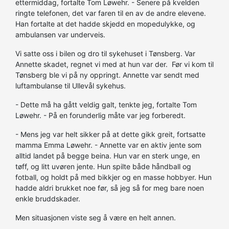
ettermiddag, fortalte Tom Løwehr. - Senere på kvelden
ringte telefonen, det var faren til en av de andre elevene.
Han fortalte at det hadde skjedd en mopedulykke, og
ambulansen var underveis.
Vi satte oss i bilen og dro til sykehuset i Tønsberg. Var
Annette skadet, regnet vi med at hun var der. Før vi kom til
Tønsberg ble vi på ny oppringt. Annette var sendt med
luftambulanse til Ullevål sykehus.
- Dette må ha gått veldig galt, tenkte jeg, fortalte Tom
Løwehr. - På en forunderlig måte var jeg forberedt.
- Mens jeg var helt sikker på at dette gikk greit, fortsatte
mamma Emma Løwehr. - Annette var en aktiv jente som
alltid landet på begge beina. Hun var en sterk unge, en
tøff, og litt uvøren jente. Hun spilte både håndball og
fotball, og holdt på med bikkjer og en masse hobbyer. Hun
hadde aldri brukket noe før, så jeg så for meg bare noen
enkle bruddskader.
Men situasjonen viste seg å være en helt annen.