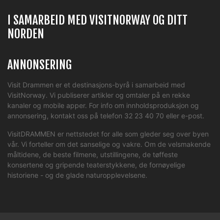
I SAMARBEID MED VISITNORWAY OG DITT
NORDEN
ANNONSERING
Visit Drammen er et destinasjons-byrå i samarbeid med
VisitNorway. Vi publiserer artikler og omtaler på en rekke
kanaler og mobile apper. For info om innholdsproduksjon og
annonsering, kontakt oss på telefon 32 23 40 70 eller
e-post
.
VisitDRAMMEN er nettstedet for alle som gleder seg over byen
vår. Vi forteller om det sanselige og vakre. Om de velsmakende
måltidene, de beste filmene, utstillingene, de tøffeste
konsertene og gripende teaterstykkene, de fornøyelige
historiene - og de glade naturopplevelsene.