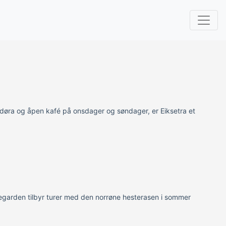
il døra og åpen kafé på onsdager og søndager, er Eiksetra et
egarden tilbyr turer med den norrøne hesterasen i sommer