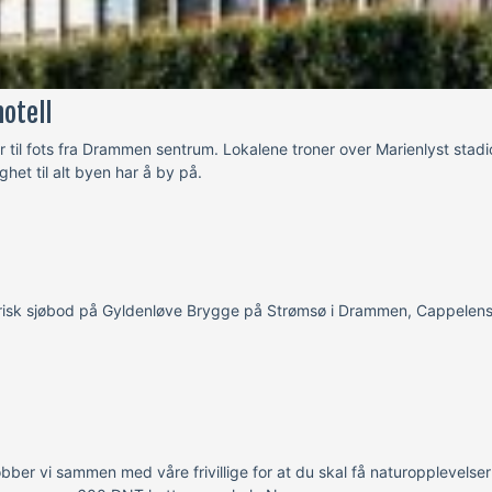
otell
til fots fra Drammen sentrum. Lokalene troner over Marienlyst sta
het til alt byen har å by på.
torisk sjøbod på Gyldenløve Brygge på Strømsø i Drammen, Cappelens 
ber vi sammen med våre frivillige for at du skal få naturopplevelser f