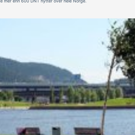
tte mer enn 600 DNT hytter over hele Norge.