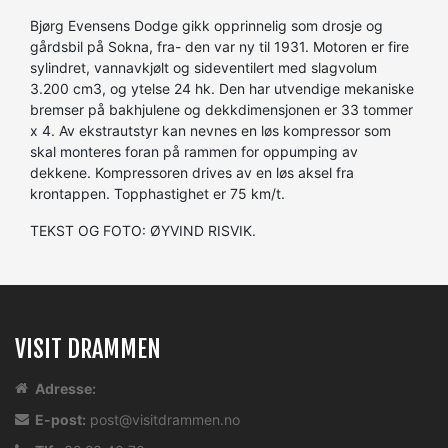
Bjørg Evensens Dodge gikk opprinnelig som drosje og
gårdsbil på Sokna, fra- den var ny til 1931. Motoren er fire
sylindret, vannavkjølt og sideventilert med slagvolum
3.200 cm3, og ytelse 24 hk. Den har utvendige mekaniske
bremser på bakhjulene og dekkdimensjonen er 33 tommer
x 4. Av ekstrautstyr kan nevnes en løs kompressor som
skal monteres foran på rammen for oppumping av
dekkene. Kompressoren drives av en løs aksel fra
krontappen. Topphastighet er 75 km/t.
TEKST OG FOTO: ØYVIND RISVIK.
VISIT DRAMMEN
Adresse:
E-post:
post@visitdrammen.no