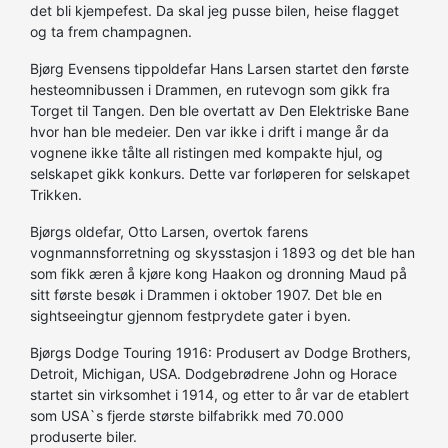
det bli kjempefest. Da skal jeg pusse bilen, heise flagget
og ta frem champagnen.
Bjørg Evensens tippoldefar Hans Larsen startet den første
hesteomnibussen i Drammen, en rutevogn som gikk fra
Torget til Tangen. Den ble overtatt av Den Elektriske Bane
hvor han ble medeier. Den var ikke i drift i mange år da
vognene ikke tålte all ristingen med kompakte hjul, og
selskapet gikk konkurs. Dette var forløperen for selskapet
Trikken.
Bjørgs oldefar, Otto Larsen, overtok farens
vognmannsforretning og skysstasjon i 1893 og det ble han
som fikk æren å kjøre kong Haakon og dronning Maud på
sitt første besøk i Drammen i oktober 1907. Det ble en
sightseeingtur gjennom festprydete gater i byen.
Bjørgs Dodge Touring 1916: Produsert av Dodge Brothers,
Detroit, Michigan, USA. Dodgebrødrene John og Horace
startet sin virksomhet i 1914, og etter to år var de etablert
som USA`s fjerde største bilfabrikk med 70.000
produserte biler.