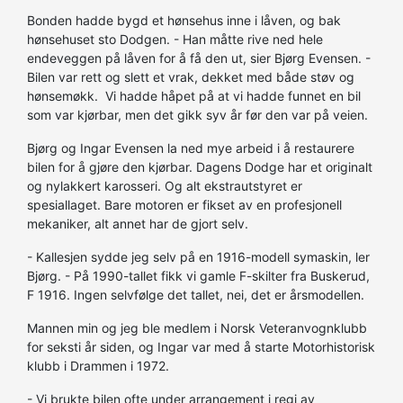
Bonden hadde bygd et hønsehus inne i låven, og bak
hønsehuset sto Dodgen. - Han måtte rive ned hele
endeveggen på låven for å få den ut, sier Bjørg Evensen. -
Bilen var rett og slett et vrak, dekket med både støv og
hønsemøkk. Vi hadde håpet på at vi hadde funnet en bil
som var kjørbar, men det gikk syv år før den var på veien.
Bjørg og Ingar Evensen la ned mye arbeid i å restaurere
bilen for å gjøre den kjørbar. Dagens Dodge har et originalt
og nylakkert karosseri. Og alt ekstrautstyret er
spesiallaget. Bare motoren er fikset av en profesjonell
mekaniker, alt annet har de gjort selv.
- Kallesjen sydde jeg selv på en 1916-modell symaskin, ler
Bjørg. - På 1990-tallet fikk vi gamle F-skilter fra Buskerud,
F 1916. Ingen selvfølge det tallet, nei, det er årsmodellen.
Mannen min og jeg ble medlem i Norsk Veteranvognklubb
for seksti år siden, og Ingar var med å starte Motorhistorisk
klubb i Drammen i 1972.
- Vi brukte bilen ofte under arrangement i regi av