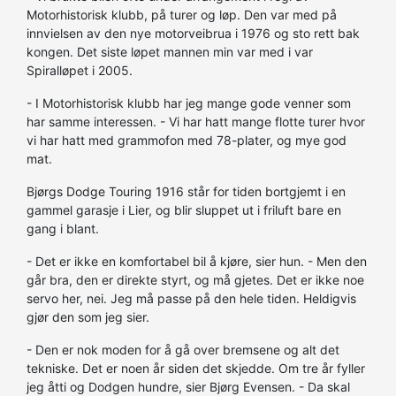
Motorhistorisk klubb, på turer og løp. Den var med på
innvielsen av den nye motorveibrua i 1976 og sto rett bak
kongen. Det siste løpet mannen min var med i var
Spiralløpet i 2005.
- I Motorhistorisk klubb har jeg mange gode venner som
har samme interessen. - Vi har hatt mange flotte turer hvor
vi har hatt med grammofon med 78-plater, og mye god
mat.
Bjørgs Dodge Touring 1916 står for tiden bortgjemt i en
gammel garasje i Lier, og blir sluppet ut i friluft bare en
gang i blant.
- Det er ikke en komfortabel bil å kjøre, sier hun. - Men den
går bra, den er direkte styrt, og må gjetes. Det er ikke noe
servo her, nei. Jeg må passe på den hele tiden. Heldigvis
gjør den som jeg sier.
- Den er nok moden for å gå over bremsene og alt det
tekniske. Det er noen år siden det skjedde. Om tre år fyller
jeg åtti og Dodgen hundre, sier Bjørg Evensen. - Da skal