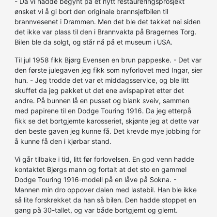
- Da vi hadde begynt på et nytt restaureringsprosjekt
ønsket vi å gi bort den originale brannsjefbilen til
brannvesenet i Drammen. Men det ble det takket nei siden
det ikke var plass til den i Brannvakta på Bragernes Torg.
Bilen ble da solgt, og står nå på et museum i USA.
Til jul 1958 fikk Bjørg Evensen en brun pappeske. - Det var
den første julegaven jeg fikk som nyforlovet med Ingar, sier
hun. - Jeg trodde det var et middagsservice, og ble litt
skuffet da jeg pakket ut det ene avispapiret etter det
andre. På bunnen lå en pusset og blank sveiv, sammen
med papirene til en Dodge Touring 1916. Da jeg etterpå
fikk se det bortgjemte karosseriet, skjønte jeg at dette var
den beste gaven jeg kunne få. Det krevde mye jobbing for
å kunne få den i kjørbar stand.
Vi går tilbake i tid, litt før forlovelsen. En god venn hadde
kontaktet Bjørgs mann og fortalt at det sto en gammel
Dodge Touring 1916-modell på en låve på Sokna. -
Mannen min dro oppover dalen med lastebil. Han ble ikke
så lite forskrekket da han så bilen. Den hadde stoppet en
gang på 30-tallet, og var både bortgjemt og glemt.