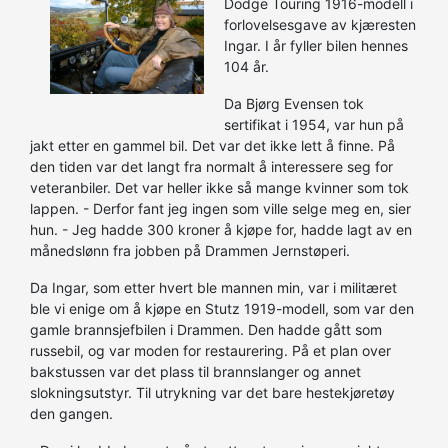
Dodge Touring 1916-modell i
forlovelsesgave av kjæresten
Ingar. I år fyller bilen hennes
104 år.
Da Bjørg Evensen tok
sertifikat i 1954, var hun på
jakt etter en gammel bil. Det var det ikke lett å finne. På
den tiden var det langt fra normalt å interessere seg for
veteranbiler. Det var heller ikke så mange kvinner som tok
lappen. - Derfor fant jeg ingen som ville selge meg en, sier
hun. - Jeg hadde 300 kroner å kjøpe for, hadde lagt av en
månedslønn fra jobben på Drammen Jernstøperi.
Da Ingar, som etter hvert ble mannen min, var i militæret
ble vi enige om å kjøpe en Stutz 1919-modell, som var den
gamle brannsjefbilen i Drammen. Den hadde gått som
russebil, og var moden for restaurering. På et plan over
bakstussen var det plass til brannslanger og annet
slokningsutstyr. Til utrykning var det bare hestekjøretøy
den gangen.