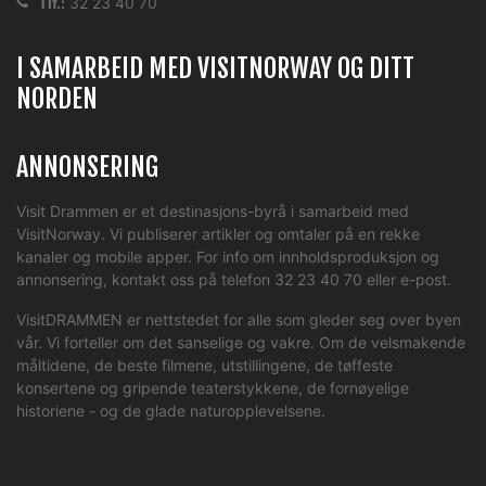
Tlf.:
32 23 40 70
I SAMARBEID MED VISITNORWAY OG DITT
NORDEN
ANNONSERING
Visit Drammen er et destinasjons-byrå i samarbeid med
VisitNorway. Vi publiserer artikler og omtaler på en rekke
kanaler og mobile apper. For info om innholdsproduksjon og
annonsering, kontakt oss på telefon 32 23 40 70 eller
e-post
.
VisitDRAMMEN er nettstedet for alle som gleder seg over byen
vår. Vi forteller om det sanselige og vakre. Om de velsmakende
måltidene, de beste filmene, utstillingene, de tøffeste
konsertene og gripende teaterstykkene, de fornøyelige
historiene - og de glade naturopplevelsene.