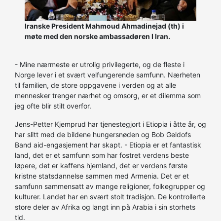
Iranske President Mahmoud Ahmadinejad (th) i
møte med den norske ambassadøren I Iran.
- Mine nærmeste er utrolig privilegerte, og de fleste i
Norge lever i et svært velfungerende samfunn. Nærheten
til familien, de store oppgavene i verden og at alle
mennesker trenger nærhet og omsorg, er et dilemma som
jeg ofte blir stilt overfor.
Jens-Petter Kjemprud har tjenestegjort i Etiopia i åtte år, og
har slitt med de bildene hungersnøden og Bob Geldofs
Band aid-engasjement har skapt. - Etiopia er et fantastisk
land, det er et samfunn som har fostret verdens beste
løpere, det er kaffens hjemland, det er verdens første
kristne statsdannelse sammen med Armenia. Det er et
samfunn sammensatt av mange religioner, folkegrupper og
kulturer. Landet har en svært stolt tradisjon. De kontrollerte
store deler av Afrika og langt inn på Arabia i sin storhets
tid.