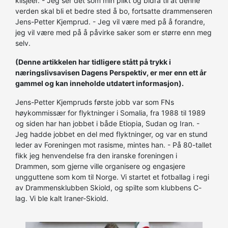
klisjeer. - Jeg ser det som min plikt og bidra til at denne
verden skal bli et bedre sted å bo, fortsatte drammenseren
Jens-Petter Kjemprud. - Jeg vil være med på å forandre,
jeg vil være med på å påvirke saker som er større enn meg
selv.
(Denne artikkelen har tidligere stått på trykk i
næringslivsavisen Dagens Perspektiv, er mer enn ett år
gammel og kan inneholde utdatert informasjon).
Jens-Petter Kjempruds første jobb var som FNs
høykommissær for flyktninger i Somalia, fra 1988 til 1989
og siden har han jobbet i både Etiopia, Sudan og Iran. -
Jeg hadde jobbet en del med flyktninger, og var en stund
leder av Foreningen mot rasisme, mintes han. - På 80-tallet
fikk jeg henvendelse fra den iranske foreningen i
Drammen, som gjerne ville organisere og engasjere
ungguttene som kom til Norge. Vi startet et fotballag i regi
av Drammensklubben Skiold, og spilte som klubbens C-
lag. Vi ble kalt Iraner-Skiold.