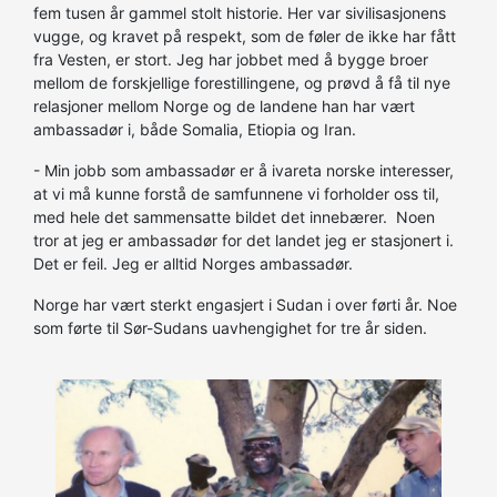
fem tusen år gammel stolt historie. Her var sivilisasjonens
vugge, og kravet på respekt, som de føler de ikke har fått
fra Vesten, er stort. Jeg har jobbet med å bygge broer
mellom de forskjellige forestillingene, og prøvd å få til nye
relasjoner mellom Norge og de landene han har vært
ambassadør i, både Somalia, Etiopia og Iran.
- Min jobb som ambassadør er å ivareta norske interesser,
at vi må kunne forstå de samfunnene vi forholder oss til,
med hele det sammensatte bildet det innebærer. Noen
tror at jeg er ambassadør for det landet jeg er stasjonert i.
Det er feil. Jeg er alltid Norges ambassadør.
Norge har vært sterkt engasjert i Sudan i over førti år. Noe
som førte til Sør-Sudans uavhengighet for tre år siden.