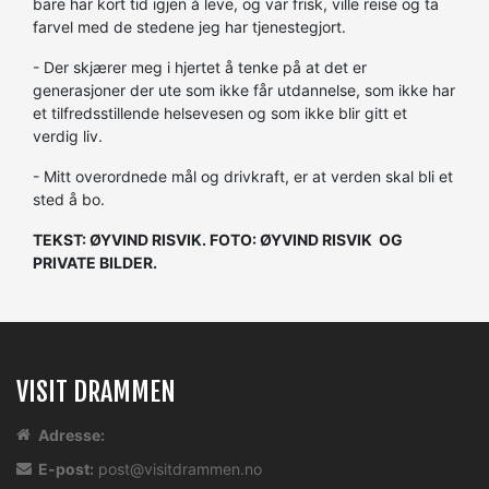
bare har kort tid igjen å leve, og var frisk, ville reise og ta
farvel med de stedene jeg har tjenestegjort.
- Der skjærer meg i hjertet å tenke på at det er
generasjoner der ute som ikke får utdannelse, som ikke har
et tilfredsstillende helsevesen og som ikke blir gitt et
verdig liv.
- Mitt overordnede mål og drivkraft, er at verden skal bli et
sted å bo.
TEKST: ØYVIND RISVIK. FOTO: ØYVIND RISVIK OG
PRIVATE BILDER.
VISIT DRAMMEN
Adresse:
E-post:
post@visitdrammen.no