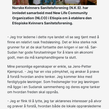
Norske Kvinners Sanitetsforening (N.K.S). har
innledet samarbeid med New Life Community
Organization (NLCO) i Etiopia om å etablere den
Etiopiske Kvinners Sanitetsforening.
- Jeg tror lederne i dette nye landet vil se seg tjent med å
finne en relativt rask fredsløsning. Det er ikke sterke nok
grunner for at de skal fortsette den krigen vi ser nå. Sør-
Sudan har gode forutsetninger for å klare sin økonomi
godt, men da må kamphandlingene ta slutt.
Mine personlige egenskaper er enkle, sa Jens-Petter
Kjemprud. - Jeg har en viss ydmykhet, og ønsker å prøve
å forstå hvordan andre tenker. Jeg kommer ikke med
ferdigtygde løsninger. Som fredsmegler tror jeg løsningen
må ligge i en Sudansk sammenheng og deres egne tanker
om hvordan freden skal oppnås.
- Jeg er flink til å lytte, jeg tar aktørenes interesser på alvor
og prøver å forstå, hvordan både de lokale opprørslederne