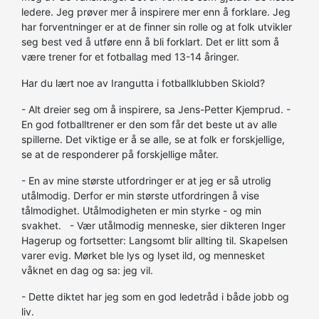
ledere. Jeg prøver mer å inspirere mer enn å forklare. Jeg
har forventninger er at de finner sin rolle og at folk utvikler
seg best ved å utføre enn å bli forklart. Det er litt som å
være trener for et fotballag med 13-14 åringer.
Har du lært noe av Irangutta i fotballklubben Skiold?
- Alt dreier seg om å inspirere, sa Jens-Petter Kjemprud. -
En god fotballtrener er den som får det beste ut av alle
spillerne. Det viktige er å se alle, se at folk er forskjellige,
se at de responderer på forskjellige måter.
- En av mine største utfordringer er at jeg er så utrolig
utålmodig. Derfor er min største utfordringen å vise
tålmodighet. Utålmodigheten er min styrke - og min
svakhet. - Vær utålmodig menneske, sier dikteren Inger
Hagerup og fortsetter: Langsomt blir allting til. Skapelsen
varer evig. Mørket ble lys og lyset ild, og mennesket
våknet en dag og sa: jeg vil.
- Dette diktet har jeg som en god ledetråd i både jobb og
liv.