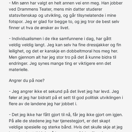
- Min sønn har valgt en helt annen vei enn meg. Han jobber
ved Drammens Teater, mens min datter studerer
statsvitenskap og utvikling, og går tilsynelatende i mine
fotspor. Jeg er glad for begge to, og jeg tror de best selv
finner ut hva de ønsker av livet.
- Individualismen i de rike samfunnene i dag, har gått
veldig veldig langt. Jeg kan selv ha fine dressjakker og fin
leilighet, og det er kanskje en dobbeltmoral hos meg her.
Men gjennom alt har jeg stor tro på det å kunne bidra til
endringer. Jeg synes mange ting er viktigere enn det
materielle.
Angrer du på noe?
- Jeg angrer ikke et sekund på det livet jeg har levd. Jeg
føler at jeg har bidratt på et sett til god politisk utviklingen i
flere av de landene jeg har jobbet i.
- Det jeg ikke har fått gjort til nå, får jeg ikke gjort om igjen.
På alle de stedene jeg har tjenestegjort, er det skapt
veldige spesielle og sterke bånd. Hvis det skulle skje at jeg