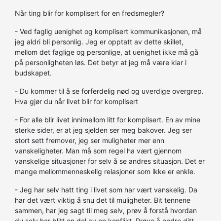
Når ting blir for komplisert for en fredsmegler?
- Ved faglig uenighet og komplisert kommunikasjonen, må
jeg aldri bli personlig. Jeg er opptatt av dette skillet,
mellom det faglige og personlige, at uenighet ikke må gå
på personligheten løs. Det betyr at jeg må være klar i
budskapet.
- Du kommer til å se forferdelig nød og uverdige overgrep.
Hva gjør du når livet blir for komplisert
- For alle blir livet innimellom litt for komplisert. En av mine
sterke sider, er at jeg sjelden ser meg bakover. Jeg ser
stort sett fremover, jeg ser muligheter mer enn
vanskeligheter. Man må som regel ha vært gjennom
vanskelige situasjoner for selv å se andres situasjon. Det er
mange mellommenneskelig relasjoner som ikke er enkle.
- Jeg har selv hatt ting i livet som har vært vanskelig. Da
har det vært viktig å snu det til muligheter. Bit tennene
sammen, har jeg sagt til meg selv, prøv å forstå hvordan
du selv har blitt en del av en konflikt. Prøve å endre ditt