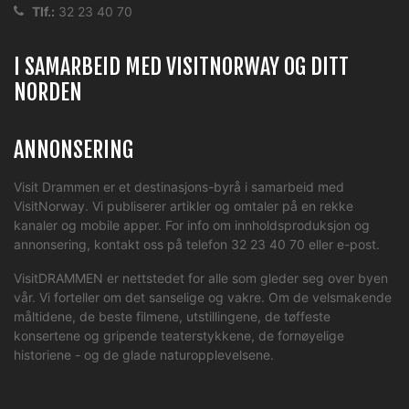
Tlf.:
32 23 40 70
I SAMARBEID MED VISITNORWAY OG DITT
NORDEN
ANNONSERING
Visit Drammen er et destinasjons-byrå i samarbeid med
VisitNorway. Vi publiserer artikler og omtaler på en rekke
kanaler og mobile apper. For info om innholdsproduksjon og
annonsering, kontakt oss på telefon 32 23 40 70 eller
e-post
.
VisitDRAMMEN er nettstedet for alle som gleder seg over byen
vår. Vi forteller om det sanselige og vakre. Om de velsmakende
måltidene, de beste filmene, utstillingene, de tøffeste
konsertene og gripende teaterstykkene, de fornøyelige
historiene - og de glade naturopplevelsene.