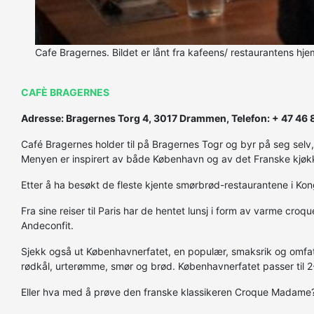
Cafe Bragernes. Bildet er lånt fra kafeens/ restaurantens hj
CAFÈ BRAGERNES
Adresse: Bragernes Torg 4, 3017 Drammen, Telefon: + 47 46
Café Bragernes holder til på Bragernes Togr og byr på seg selv, 
Menyen er inspirert av både København og av det Franske kjøkke
Etter å ha besøkt de fleste kjente smørbrød-restaurantene i Kon
Fra sine reiser til Paris har de hentet lunsj i form av varme cr
Andeconfit.
Sjekk også ut Københavnerfatet, en populær, smaksrik og omfatt
rødkål, urterømme, smør og brød. Københavnerfatet passer til 2
Eller hva med å prøve den franske klassikeren Croque Madame? 