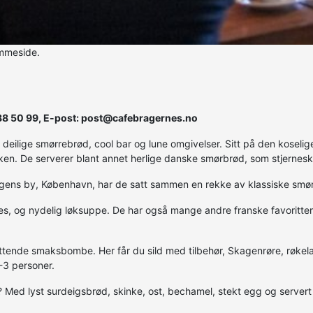
emmeside.
 88 50 99, E-post: post@cafebragernes.no
deilige smørrebrød, cool bar og lune omgivelser. Sitt på den koselig
n. De serverer blant annet herlige danske smørbrød, som stjerneskud
gens by, København, har de satt sammen en rekke av klassiske smørbrø
oques, og nydelig løksuppe. De har også mange andre franske favoritte
ende smaksbombe. Her får du sild med tilbehør, Skagenrøre, røkelak
-3 personer.
Med lyst surdeigsbrød, skinke, ost, bechamel, stekt egg og servert 