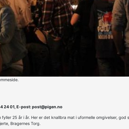
jemmeside.
24 24 01, E-post: post@pigen.no
ller 25 år i år. Her er det knallbra mat i uformelle omgivelser, god se
erte, Bragernes Torg.