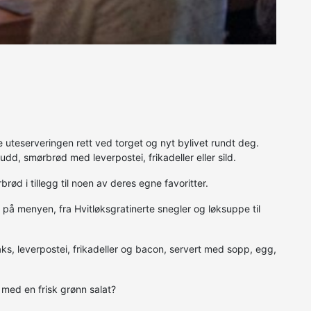
e uteserveringen rett ved torget og nyt bylivet rundt deg.
d, smørbrød med leverpostei, frikadeller eller sild.
d i tillegg til noen av deres egne favoritter.
r på menyen, fra Hvitløksgratinerte snegler og løksuppe til
s, leverpostei, frikadeller og bacon, servert med sopp, egg,
med en frisk grønn salat?