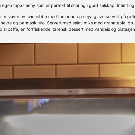
gen tapasmeny som er perfekt til sharing i godt selskap. Intimt og h
 er skiver av svineribbe med tamarind og soya glaze servert på grill
 chevre og parmaskinke. Servert med salat-miks med granateple, druer
o al caffe, en forfriskende italiensk dessert med vaniljeis og pistas